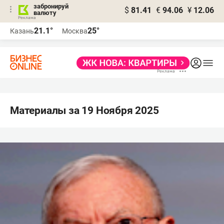
забронируй
$
81.41
€
94.06
¥
12.06
валюту
21.1°
25°
Казань
Москва
Материалы за 19 Ноября 2025