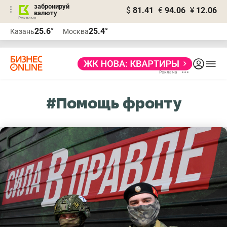
забронируй
$
81.41
€
94.06
¥
12.06
валюту
25.6°
25.4°
Казань
Москва
#Помощь фронту