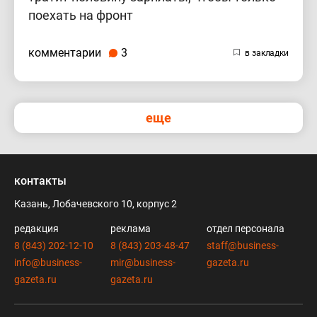
поехать на фронт
комментарии
3
еще
контакты
Казань, Лобачевского 10, корпус 2
редакция
реклама
отдел персонала
8 (843) 202-12-10
8 (843) 203-48-47
staff@business-
info@business-
mir@business-
gazeta.ru
gazeta.ru
gazeta.ru