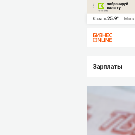
забронируй
валюту
25.9°
Казань
Моск
Зарплаты