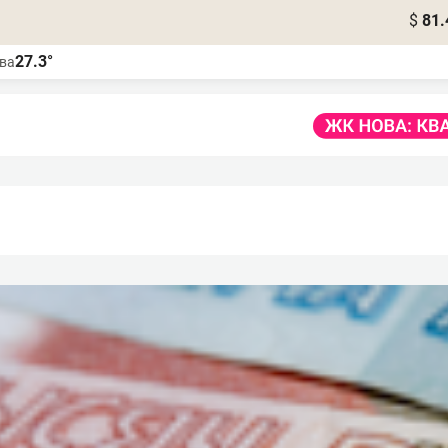
$
81.
27.3°
ва