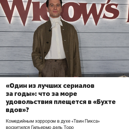
«Один из лучших сериалов
за годы»: что за море
удовольствия плещется в «Бухте
вдов»?
Комедийным хоррором в духе «Твин Пикса»
восхитился Гильермо дель Торо