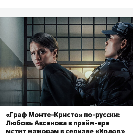
«Граф Монте-Кристо» по-русски:
Любовь Аксенова в прайм-эре
мстит мажорам в сериале «Холод»