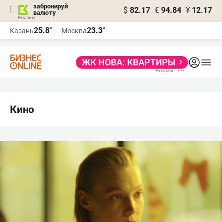
забронируй
$
82.17
€
94.84
¥
12.17
валюту
25.8°
23.3°
Казань
Москва
Кино