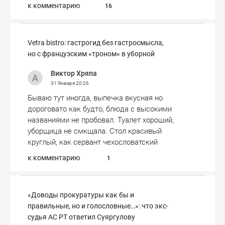
к комментарию
16
Vetra bistro: гастрогид без гастросмысла,
но с французским «троном» в уборной
Виктор Хряпа
31 Января
20:26
Бываю тут иногда, выпечка вкусная но
дороговато как будто, блюда с высокими
названиями не пробовал. Туалет хороший,
уборщица не смкщала. Стол красивый
круглый, как сервант чехословатский
к комментарию
1
«Доводы прокуратуры как бы и
правильные, но и голословные…»: что экс-
судья АС РТ ответил Суяргулову