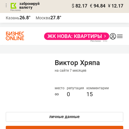
забронируй
$
82.17
€
94.84
¥
12.17
валюту
26.8°
27.8°
Казань
Москва
Виктор Хряпа
на сайте 7 месяцев
место
репутация
комментарии
∞
0
15
личные данные