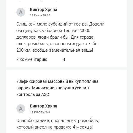
Виктор Хряпа
17 Июля
20:45
Слишком мало субсидий от гос-ва. Довели
бы цену как у базовой Теслы- 20000
долларов, люди брали бы! Для города
электромобиль, с запасом хода хотя бы
200 км, вообще замечательная вещь!
к комментарию
4
«Зафиксирован массовый выкуп топлива
впрок»: Минниханов поручил усилить
контроль за АЗС
Виктор Хряпа
16 Июля
07:28
Спасибо панике, продал электромобиль,
который висел на продаже 4 месяца!