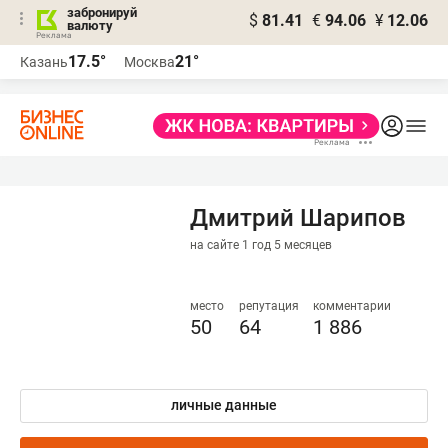
забронируй
$
81.41
€
94.06
¥
12.06
валюту
17.5°
21°
Казань
Москва
Дмитрий Шарипов
на сайте 1 год 5 месяцев
место
репутация
комментарии
50
64
1 886
личные данные