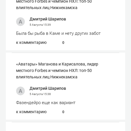
местного Forbes и чемпион НХЛ: топ-50
влиятельных лиц Нижнекамска
Дмитрий Шарипов
5 Августа
15:39
Была бы рыба в Каме и нету других забот
к комментарию
0
«Аватары» Маганова и Карисалова, лидер
местного Forbes и чемпион НХЛ: топ-50
влиятельных лиц Нижнекамска
Дмитрий Шарипов
5 Августа
15:38
Фазендейро еще как вариант
к комментарию
0