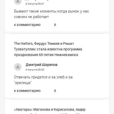
6 Августа
08:41
Бывают такие моменты когда рынок у нас
совсем не работает
к комментарию
0
The Hatters, Фирдус Тямаев и Ришат
Тухватуллин: стала известна программа
празднования 60-летия Нижнекамска
Дмитрий Шарипов
6 Августа
08:40
Отвечать придется и за хлеб и за
"зрелища"
к комментарию
0
«Аватары» Маганова и Карисалова, лидер