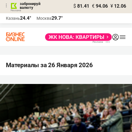
забронируй
$
81.41
€
94.06
¥
12.06
валюту
24.4°
29.7°
Казань
Москва
Материалы за 26 Января 2026