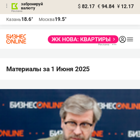
забронируй
$
82.17
€
94.84
¥
12.17
валюту
18.6°
19.5°
Казань
Москва
Материалы за 1 Июня 2025