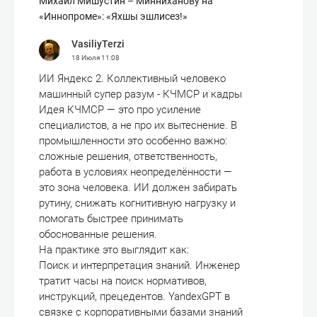
Михаил Мишустин – Минниханову на
«Иннопроме»: «Яхшы эшлисез!»
VasiliyTerzi
18 Июля
11:08
ИИ Яндекс 2. Коллективный человеко
машинный супер разум - КЧМСР и кадры
Идея КЧМСР — это про усиление
специалистов, а не про их вытеснение. В
промышленности это особенно важно:
сложные решения, ответственность,
работа в условиях неопределённости —
это зона человека. ИИ должен забирать
рутину, снижать когнитивную нагрузку и
помогать быстрее принимать
обоснованные решения.
На практике это выглядит как:
Поиск и интерпретация знаний. Инженер
тратит часы на поиск нормативов,
инструкций, прецедентов. YandexGPT в
связке с корпоративными базами знаний