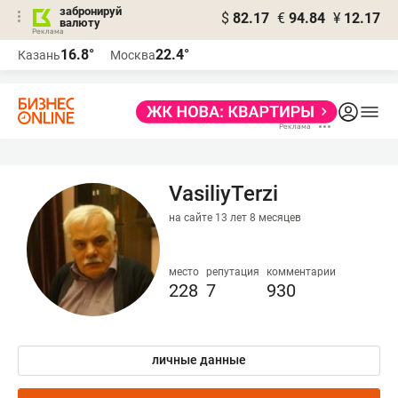
забронируй
$
82.17
€
94.84
¥
12.17
валюту
16.8°
22.4°
Казань
Москва
VasiliyTerzi
на сайте 13 лет 8 месяцев
место
репутация
комментарии
228
7
930
личные данные