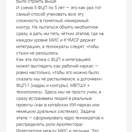
было строить выше.
И схема 5 ФЦП по 5 лет — это как раз тот
самый способ упаковать всю эту
сложность в понятный, измеримый
контур. Не пытаться объять необъятное
сразу, а дать им пять чётких этапов, где на
каждом уровне МИС и КЧМСР держат
интеграцию, а технократы следят, чтобы
стыки не разошлись.
Как эта логика с ФЦП и интеграцией
может выглядеть как рабочий каркас —
ровно настолько, чтобы это можно было
сказать мы не распыляемся, а догоняем»:
ФЦП-1 (кадры и контуры): МВТШУ +
технополисы. Здесь мы не просто учим, а
сразу встраиваем людей в реальные
проекты (как в китайских ИИ-парках или
немецких дуальных системах). Задача
этапа — сформировать ядро технократов и
распределить роли Архитектора/
Интегратора между МИС и людьми. Это