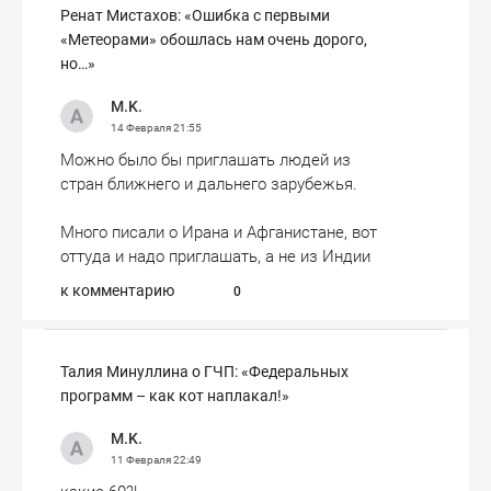
Ренат Мистахов: «Ошибка с первыми
«Метеорами» обошлась нам очень дорого,
но…»
M.K.
14 Февраля
21:55
Можно было бы приглашать людей из
стран ближнего и дальнего зарубежья.
Много писали о Ирана и Афганистане, вот
оттуда и надо приглашать, а не из Индии
к комментарию
0
Талия Минуллина о ГЧП: «Федеральных
программ – как кот наплакал!»
M.K.
11 Февраля
22:49