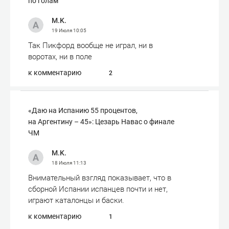
по голам
M.K.
19 Июля
10:05
Так Пикфорд вообще не играл, ни в
воротах, ни в поле
к комментарию
2
«Даю на Испанию 55 процентов,
на Аргентину – 45»: Цезарь Навас о финале
ЧМ
M.K.
18 Июля
11:13
Внимательный взгляд показывает, что в
сборной Испании испанцев почти и нет,
играют каталонцы и баски.
к комментарию
1