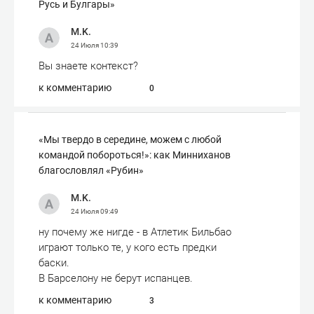
Русь и Булгары»
M.K.
24 Июля
10:39
Вы знаете контекст?
к комментарию
0
«Мы твердо в середине, можем с любой
командой побороться!»: как Минниханов
благословлял «Рубин»
M.K.
24 Июля
09:49
ну почему же нигде - в Атлетик Бильбао
играют только те, у кого есть предки
баски.
В Барселону не берут испанцев.
к комментарию
3