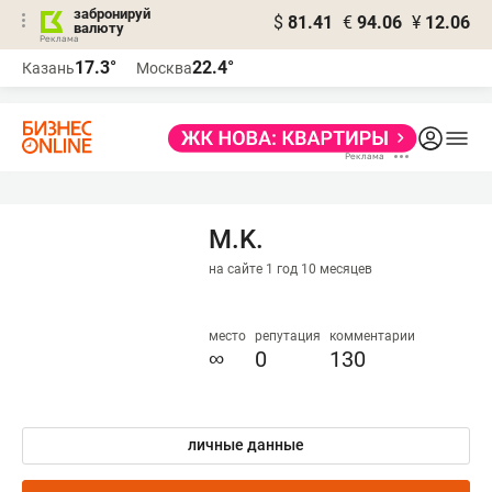
забронируй
$
81.41
€
94.06
¥
12.06
валюту
17.3°
22.4°
Казань
Москва
M.K.
на сайте 1 год 10 месяцев
место
репутация
комментарии
∞
0
130
личные данные