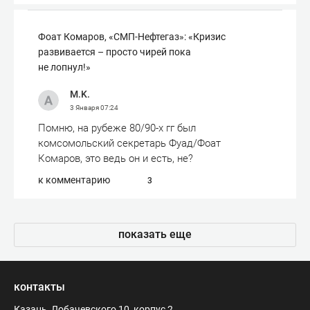
Фоат Комаров, «СМП-Нефтегаз»: «Кризис
развивается – просто чирей пока
не лопнул!»
M.K.
3 Января
07:24
Помню, на рубеже 80/90-х гг был
комсомольский секретарь Фуад/Фоат
Комаров, это ведь он и есть, не?
к комментарию
3
показать еще
контакты
Казань, Лобачевского 10, корпус 2