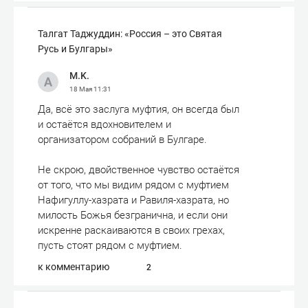
Талгат Таджуддин: «Россия – это Святая
Русь и Булгары»
M.K.
18 Мая
11:31
Да, всё это заслуга муфтия, он всегда был
и остаётся вдохновителем и
организатором собраний в Булгаре.
Не скрою, двойственное чувство остаётся
от того, что мы видим рядом с муфтием
Нафигуллу-хазрата и Равиля-хазрата, но
милость Божья безгранична, и если они
искренне раскаиваются в своих грехах,
пусть стоят рядом с муфтием.
к комментарию
2