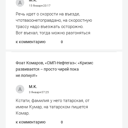
M.K.
15 Января
20:17
Речь идет о скорости на въезде,
чтотваоонетоправдано, на скоростную
трассу надо въезжать осторожно.
Вот въехал, тогда можно разгоняться
к комментарию
0
Фоат Комаров, «СМП-Нефтегаз»: «Кризис
развивается – просто чирей пока
не лопнул!»
M.K.
3 Января
07:25
Кстати, фамилия у него татарская, от
имени Кумар, на татарском пишется
Комар.
к комментарию
0