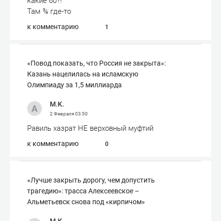
какие 60?!
Там ¾ где-то
к комментарию
1
«Повод показать, что Россия не закрыта»:
Казань нацелилась на исламскую
Олимпиаду за 1,5 миллиарда
M.K.
2 Февраля
03:50
Равиль хазрат НЕ верховный муфтий
к комментарию
0
«Лучше закрыть дорогу, чем допустить
трагедию»: трасса Алексеевское –
Альметьевск снова под «кирпичом»