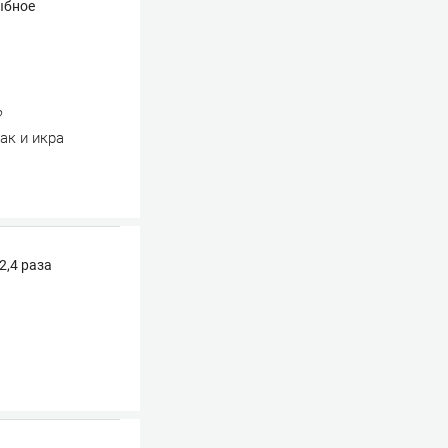
ыбное
?
ак и икра
2,4 раза