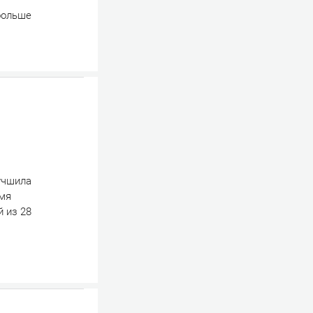
больше
лучшила
емя
 из 28