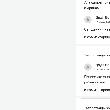
Алаудинов приз
с Ираном
Дядя Во
13 Июня 20
Священник назв
к комментарию
Татарстанцы жа
Дядя Во
13 Июня 20
Попросите знак
рублей в месяц
к комментарию
Татарстанцы жа