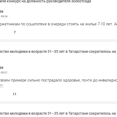
или конкурс на должность руководителя зооботсада
ва
5
09:24
етникам по соципотеке в очереди стоять на жилье 7-10 лет. А
7
чество молодежи в возрасте 31–35 лет в Татарстане сократилось на
ва
5
09:21
своем примере сильно пострадало здоровье, почти до инвалидно
21.
11
чество молодежи в возрасте 31–35 лет в Татарстане сократилось на