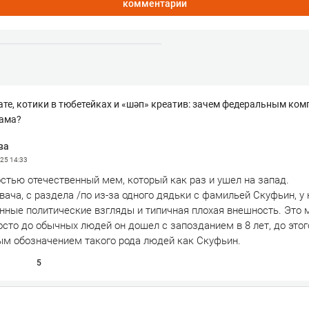
комментарии
ате, котики в тюбетейках и «шәп» креатив: зачем федеральным ко
лама?
ва
025
14:33
стью отечественный мем, который как раз и ушел на запад.
вача, с раздела /по из-за одного дядьки с фамильей Скуфьин, у 
нные политические взгляды и типичная плохая внешность. Это
росто до обычных людей он дошел с запозданием в 8 лет, до это
ым обозначением такого рода людей как Скуфьин.
5