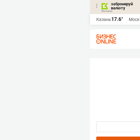
забронируй
валюту
17.6°
Казань
Моск