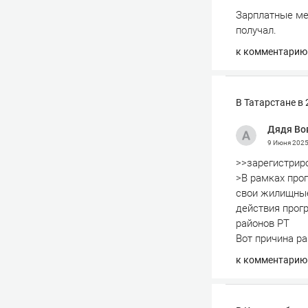
Зарплатные ме
получал.
к комментарию
В Татарстане в 
Дядя Во
9 Июня 202
>>зарегистриро
>В рамках прог
свои жилищные 
действия прог
районов РТ
Вот причина ра
к комментарию