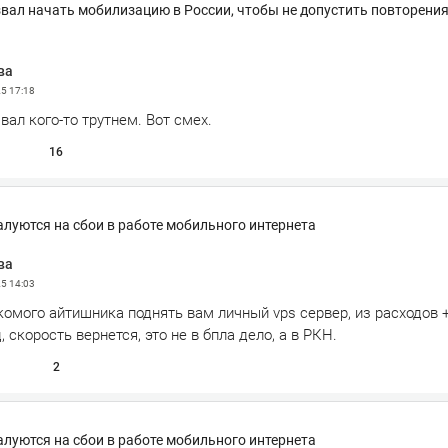
вал начать мобилизацию в России, чтобы не допустить повторения
ва
25
17:18
ал кого-то трутнем. Вот смех.
16
луются на сбои в работе мобильного интернета
ва
25
14:03
омого айтишника поднять вам личный vps сервер, из расходов 
, скорость вернется, это не в бпла дело, а в РКН.
2
луются на сбои в работе мобильного интернета