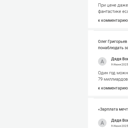
При цене даже 
фантастике ес
к комментарию
Олег Григорьев
понаблюдать з
Дядя Во
9 Июня 202
Один год можно
79 миллиардов
к комментарию
«Зарплата мечт
Дядя Во
9 Июня 202