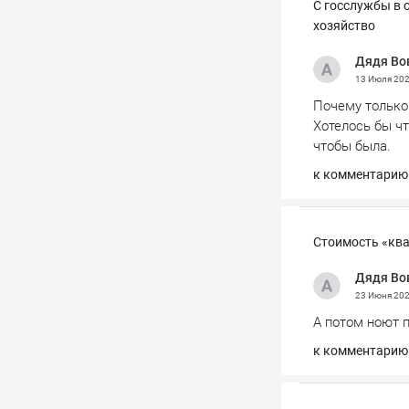
С госслужбы в 
хозяйство
Дядя Во
13 Июля 20
Почему только
Хотелось бы чт
чтобы была.
к комментарию
Стоимость «ква
Дядя Во
23 Июня 20
А потом ноют 
к комментарию