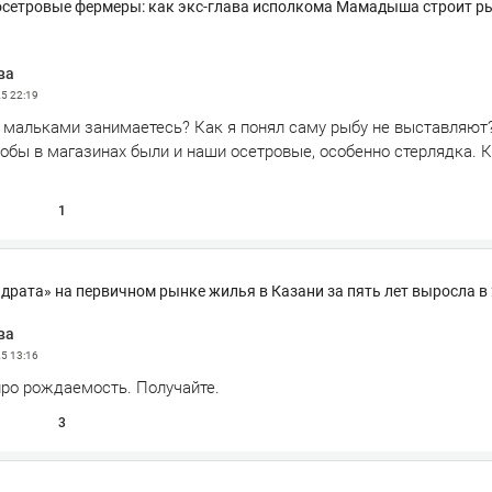
осетровые фермеры: как экс-глава исполкома Мамадыша строит р
ва
25
22:19
 мальками занимаетесь? Как я понял саму рыбу не выставляют
обы в магазинах были и наши осетровые, особенно стерлядка. К
1
драта» на первичном рынке жилья в Казани за пять лет выросла в 
ва
25
13:16
про рождаемость. Получайте.
3