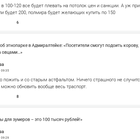
в 100-120 все будет плевать на потолок цен и санкции. А уж при
ли будет 200, полмира будет желающих купить по 150
6
 об этнопарке в Адмиралтейке: «Посетители смогут подоить корову,
а овцами…»
ва
5
09:35
 пожить и со старым астфальтом. Ничего страшного не случитс
 можно обновить вообще весь траспорт.
8
ы для зумеров – это 100 тысяч рублей!»
ва
5
09:29