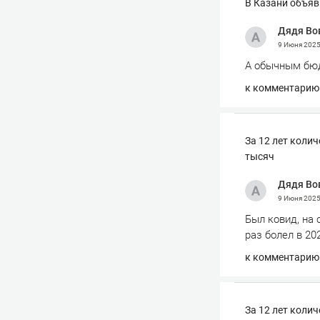
В Казани объяв
Дядя Во
9 Июня 202
А обычным бюдж
к комментарию
За 12 лет коли
тысяч
Дядя Во
9 Июня 202
Был ковид, на 
раз болел в 20
к комментарию
За 12 лет коли