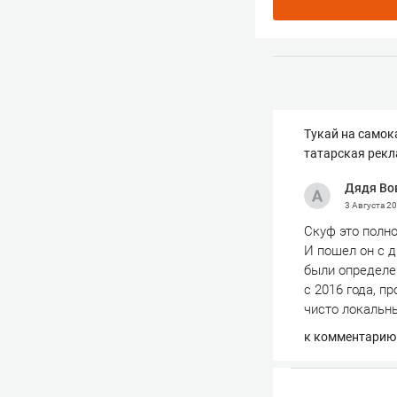
Тукай на самок
татарская рек
Дядя Во
3 Августа 2
Скуф это полно
И пошел он с д
были определе
с 2016 года, п
чисто локальн
к комментарию