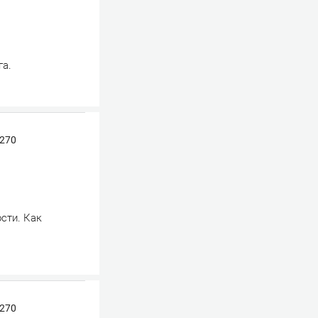
га.
 270
сти. Как
 270