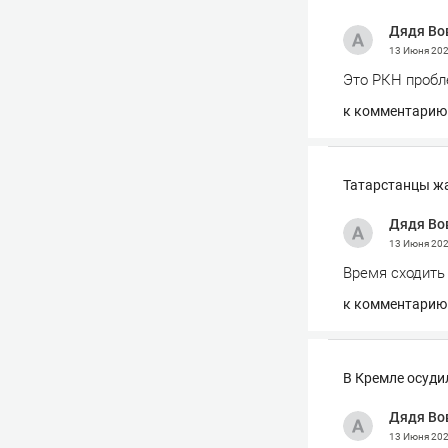
Дядя Во
13 Июня 20
Это РКН пробл
к комментарию
Татарстанцы жа
Дядя Во
13 Июня 20
Время сходить 
к комментарию
В Кремле осуди
Дядя Во
13 Июня 20