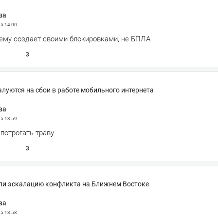
ва
25
14:00
ему создает своими блокировками, не БПЛА
3
луются на сбои в работе мобильного интернета
ва
25
13:59
потрогать траву
3
ли эскалацию конфликта на Ближнем Востоке
ва
25
13:58