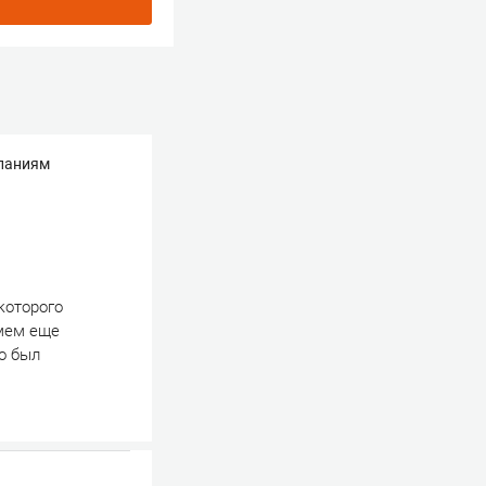
мпаниям
которого
 мем еще
го был