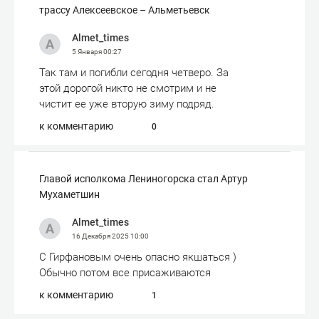
трассу Алексеевское – Альметьевск
Almet_times
5 Января
00:27
Так там и погибли сегодня четверо. За
этой дорогой никто не смотрим и не
чистит ее уже вторую зиму подряд.
к комментарию
0
Главой исполкома Лениногорска стал Артур
Мухаметшин
Almet_times
16 Декабря 2025
10:00
С Гирфановым очень опасно якшаться )
Обычно потом все присаживаются
к комментарию
1