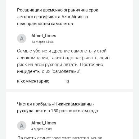
Росавиация временно ограничила срок
летного сертификата Azur Air из-за
неисправностей самолетов
Almet_times
13 Марта
14:44
Самые убогие и древние самолеты у этой
авиакомпании, таких надо закрывать, один
риск на этой рухляди летать. Постоянно
инциденты с их "самолетами".
к комментарию
13
Чистая прибыль «Нижнекамскшины»
рухнула почти в 150 раз по итогам года
Almet_times
4 Марта
06:09
Да пусть сгинет уже этот автотаз, из-за