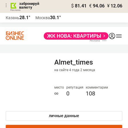
забронируй
$
81.41
€
94.06
¥
12.06
валюту
28.1°
30.1°
Казань
Москва
Almet_times
на сайте 4 года 2 месяца
место
репутация
комментарии
∞
0
108
личные данные