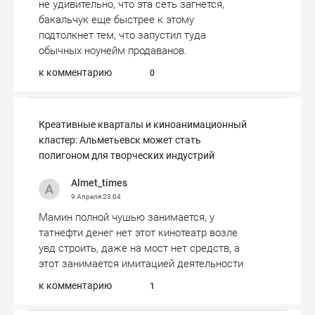
не удивительно, что эта сеть загнется,
бакальчук еще быстрее к этому
подтолкнет тем, что запустил туда
обычных ноунейм продаванов.
к комментарию
0
Креативные кварталы и киноанимационный
кластер: Альметьевск может стать
полигоном для творческих индустрий
Almet_times
9 Апреля
23:04
Мамин полной чушью занимается, у
татнефти денег нет этот кинотеатр возле
увд строить, даже на мост нет средств, а
этот занимается имитацией деятельности
к комментарию
1