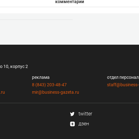
комментарии
 10, корпус 2
реклама
отдел персона
8 (843) 203-48-47
staff@business-
.ru
mir@business-gazeta.ru
twitter
дзен