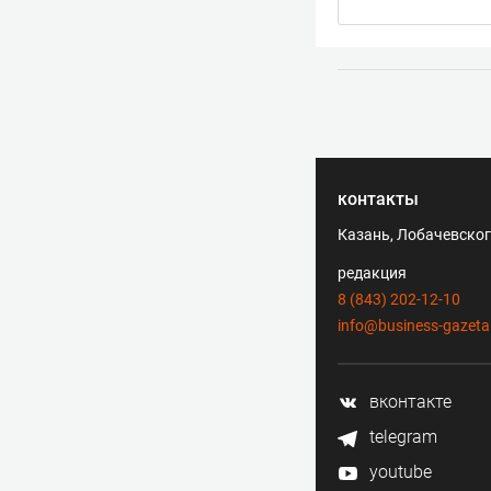
контакты
Казань, Лобачевского
редакция
8 (843) 202-12-10
info@business-gazeta
вконтакте
telegram
youtube