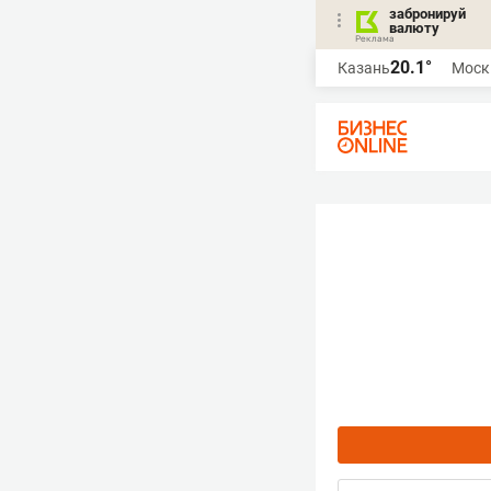
забронируй
валюту
20.1°
Казань
Моск