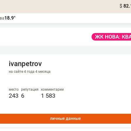
$
82.
18.9°
ва
ivanpetrov
на сайте 4 года 4 месяца
место
репутация
комментарии
243
6
1 583
личные данные