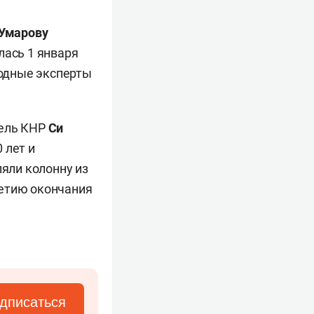
 Умарову
лась 1 января
родные эксперты
ель КНР
Си
 лет и
ляли колонну из
летию окончания
дписаться