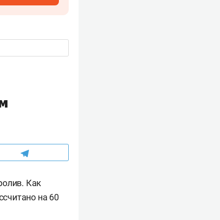
ом
ролив. Как
ссчитано на 60