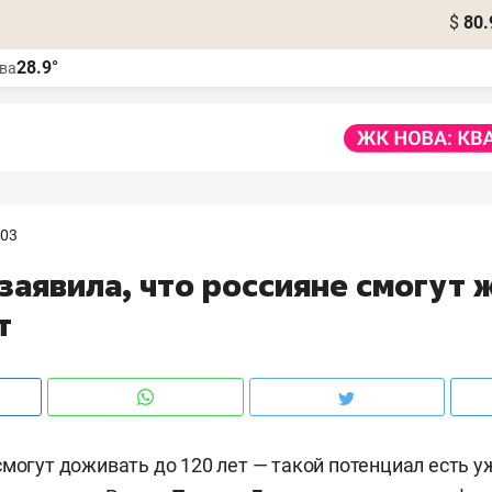
$
80.
28.9°
ва
:03
заявила, что россияне смогут 
т
могут доживать до 120 лет — такой потенциал есть уж