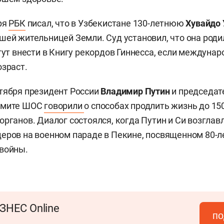
ря
РБК
писал, что в Узбекистане 130-летнюю
Хувайдо
шей жительницей Земли. Суд установил, что она роди
огут внести в Книгу рекордов Гиннесса, если междуна
озраст.
тября президент России
Владимир Путин
и председат
ммите ШОС
говорили
о способах продлить жизнь до 150
органов. Диалог состоялся, когда Путин и Си возглав
еров на военном параде в Пекине, посвященном 80-
войны.
ЗНЕС Online
по