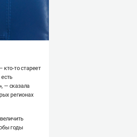
 кто-то стареет
 есть
», — сказала
орых регионах
увеличить
тобы годы