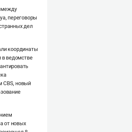
ы между
ya, переговоры
остранных дел
али координаты
м в ведомстве
рантировать
ска
м CBS, новый
ьзование
янием
за от новых
роизошел
8