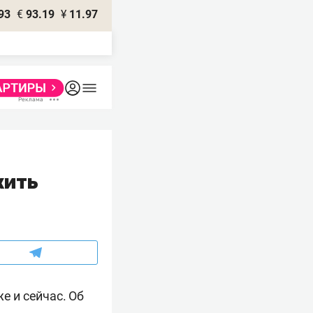
93
€
93.19
¥
11.97
жить
е и сейчас. Об