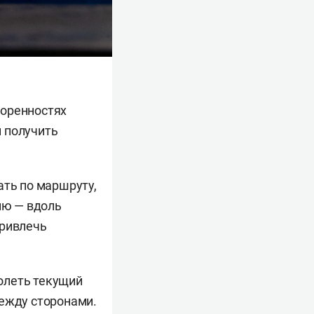
воренностях
 получить
ать по маршруту,
ию — вдоль
привлечь
олеть текущий
между сторонами.