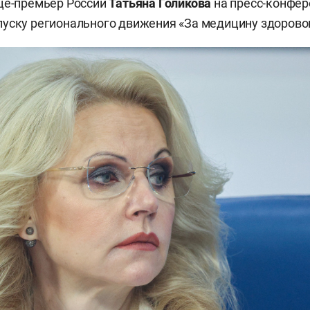
це-премьер России
Татьяна Голикова
на пресс-конфер
уску регионального движения «За медицину здоровог