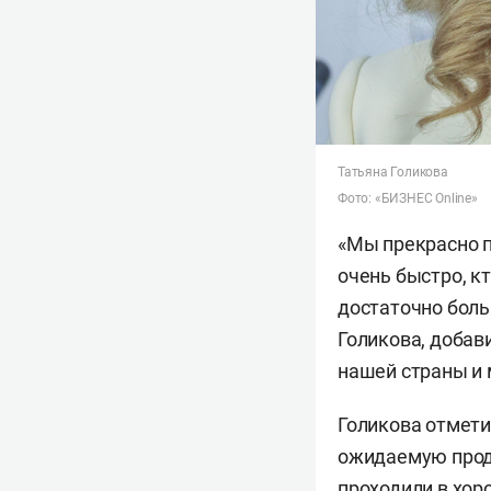
Татьяна Голикова
Фото: «БИЗНЕС Online»
«Мы прекрасно п
очень быстро, кт
достаточно больш
Голикова, добав
нашей страны и 
Голикова отмети
ожидаемую продо
проходили в хор