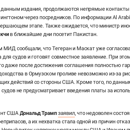
о данным издания, продолжаются непрямые контакт
ингтоном через посредников. По информации Al Arabi
вершающем этапе. Также ожидается, что министр ин
акчи
в ближайшие дни посетит Пакистан.
м МИД сообщали, что Тегеран и Маскат уже согласов
 для судов и готовят совместное заявление. При это
то даже после достижения соглашения полностью га
доходства в Ормузском проливе невозможно из-за ри
их действий со стороны США. Кроме того, по данны
 судов не предусматривает введения платы за испол
ент США
Дональд Трамп
заявил
, что недоволен состо
еприпасов, а их нехватка стала одной из причин отка
у. Новый виток напряженности между США и Ираном
п