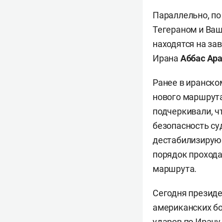
Параллельно, п
Тегераном и Ваш
находятся на за
Ирана
Аббас Ар
Ранее в иранско
нового маршрута
подчеркивали, ч
безопасность су
дестабилизирующ
порядок прохода
маршрута.
Сегодня презид
американских бо
ударов по Иран