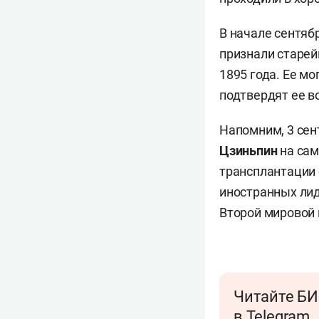
В начале сентяб
признали старей
1895 года. Ее м
подтвердят ее в
Напомним, 3 сен
Цзиньпин
на са
трансплантации 
иностранных лид
Второй мировой 
Читайте БИ
в Telegram