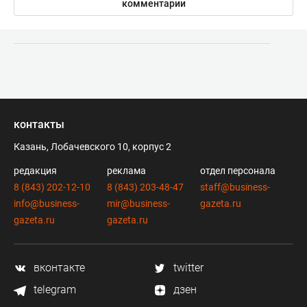
комментарии
контакты
Казань, Лобачевского 10, корпус 2
редакция
реклама
отдел персонала
8 (843) 202-12-10
8 (843) 203-48-47
staff@business-
info@business-
mir@business-
gazeta.ru
gazeta.ru
gazeta.ru
вконтакте
twitter
telegram
дзен