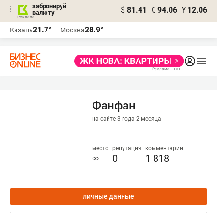
забронируй
$
81.41
€
94.06
¥
12.06
валюту
21.7°
28.9°
Казань
Москва
Фанфан
на сайте 3 года 2 месяца
место
репутация
комментарии
∞
0
1 818
личные данные