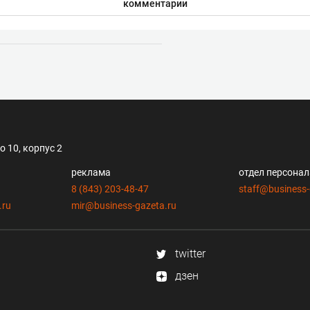
комментарии
 10, корпус 2
реклама
отдел персона
8 (843) 203-48-47
staff@business-
.ru
mir@business-gazeta.ru
twitter
дзен