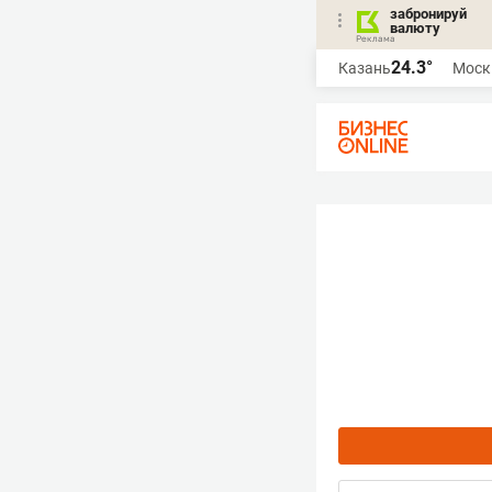
забронируй
валюту
24.3°
Казань
Моск