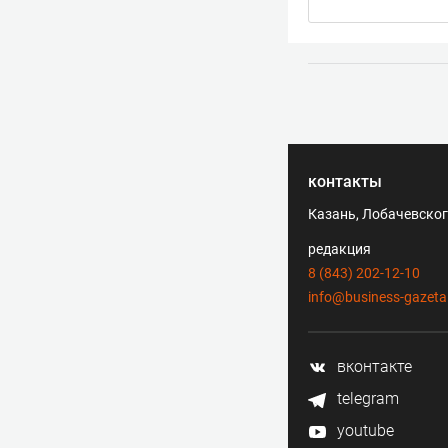
контакты
Казань, Лобачевского
редакция
8 (843) 202-12-10
info@business-gazeta
вконтакте
telegram
youtube