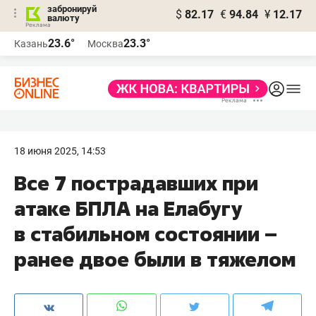
забронируй
$
82.17
€
94.84
¥
12.17
валюту
23.6°
23.3°
Казань
Москва
18 июня 2025, 14:53
Все 7 пострадавших при
атаке БПЛА на Елабугу
в стабильном состоянии –
ранее двое были в тяжелом