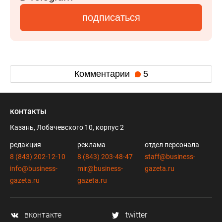
подписаться
Комментарии
5
контакты
Казань, Лобачевского 10, корпус 2
редакция
реклама
отдел персонала
8 (843) 202-12-10
8 (843) 203-48-47
staff@business-
info@business-
mir@business-
gazeta.ru
gazeta.ru
gazeta.ru
вконтакте
twitter