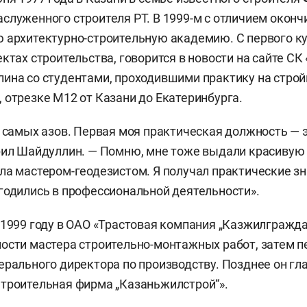
аслуженного строителя РТ. В 1999-м с отличием окон
 архитектурно-строительную академию. С первого к
ктах строительства, говорится в новости на сайте СК
ина со студентами, проходившими практику на строй
 отрезке М12 от Казани до Екатеринбурга.
с самых азов. Первая моя практическая должность — 
рил Шайдуллин. — Помню, мне тоже выдали красивую
ла мастером-геодезистом. Я получал практические зн
годились в профессиональной деятельности».
 1999 году в ОАО «Трастовая компания „Казжилгражда
ости мастера строительно-монтажных работ, затем п
ерального директора по производству. Позднее он гл
троительная фирма „Казаньжилстрой“».