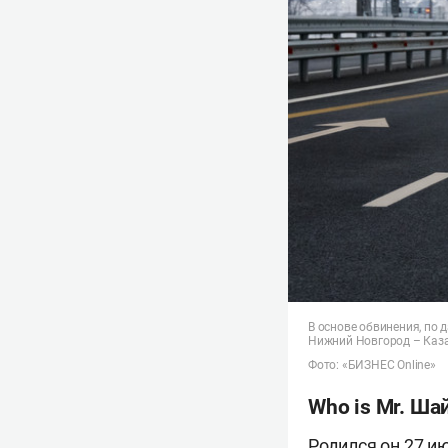
В основе обвинения, по 
Нижний Новгород – Каза
Фото: «БИЗНЕС Online»
Who is Mr. Ша
Родился он 27 и