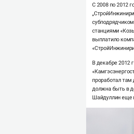
С 2008 по 2012 
„СтройИнжинирин
субподрядчиком 
станциями «Козь
выплатило компа
«СтройИнжинири
В декабре 2012 
«Камгэсэнергост
проработал там 
должна быть в д
Шайдуллин еще в