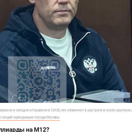
ржали и сегодня отправили в СИЗО, его обвиняют в растрате в особо крупном
ов общей юрисдикции города Москвы
ллиарды на М12?