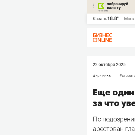
забронируй
валюту
18.8°
Казань
Моск
22 октября 2025
#
#
криминал
строит
Еще один
за что у
По подозрени
арестован гл