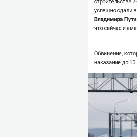
строительстве 7
успешно сдали в
Владимира Пути
что сейчас и вм
Обвинение, кот
наказание до 10