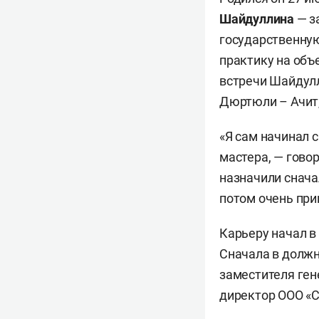
Шайдуллина
— з
государственную
практику на объе
встречи Шайдулл
Дюртюли – Ачит,
«Я сам начинал 
мастера, — гово
назначили снача
потом очень при
Карьеру начал в
Сначала в должн
заместителя ген
директор ООО «С