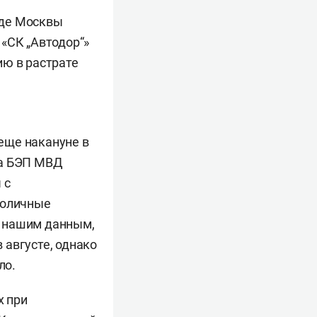
уде Москвы
«СК „Автодор“»
ию в растрате
еще накануне в
ка БЭП МВД
 с
толичные
о нашим данным,
 августе, однако
ло.
х при