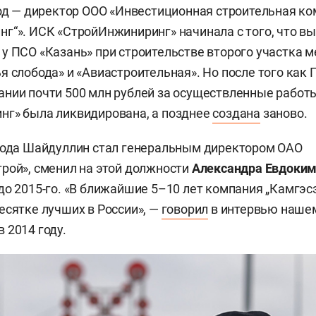
год — директор ООО «Инвестиционная строительная к
г“». ИСК «СтройИнжиниринг» начинала с того, что в
у ПСО «Казань» при строительстве второго участка 
я слобода» и «Авиастроительная». Но после того как 
нии почти 500 млн рублей за осуществленные работ
нг» была ликвидирована, а позднее
создана
заново.
года Шайдуллин стал генеральным директором ОАО
рой», сменил на этой должности
Александра Евдоки
до 2015-го. «В ближайшие 5–10 лет компания „Камгэс
есятке лучших в России», —
говорил
в интервью наше
 2014 году.