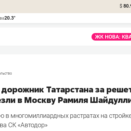
$
80.
20.3°
ва
ельство
 дорожник Татарстана за реше
везли в Москву Рамиля Шайдулл
ю в многомиллиардных растратах на стройк
ава СК «Автодор»