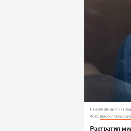
Рамиля Шайдуллина заде
Фото:
пресс-служба суд
Растратил ми