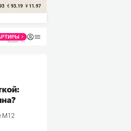
93
€
93.19
¥
11.97
ткой:
ина?
е М12