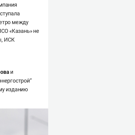
омпания
ыступала
метро между
ПСО «Казань» не
ы, ИСК
мова
и
энергострой“
му изданию