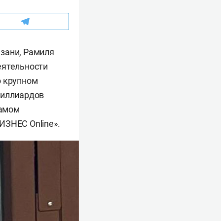
зани, Рамиля
еятельности
о крупном
миллиардов
самом
ИЗНЕС Online».