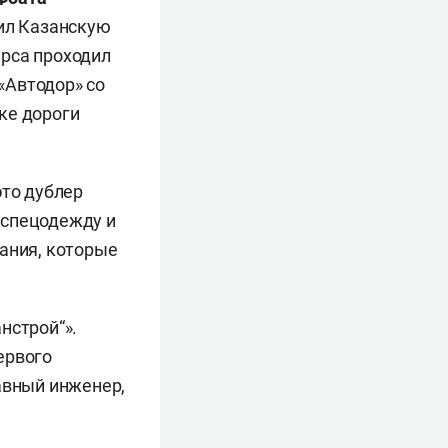
чил Казанскую
урса проходил
 «Автодор» со
ке дороги
это дублер
 спецодежду и
ания, которые
нстрой“».
ервого
авный инженер,