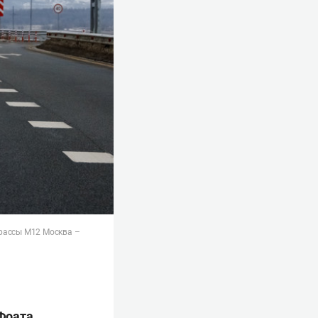
трассы М12 Москва –
Фоата