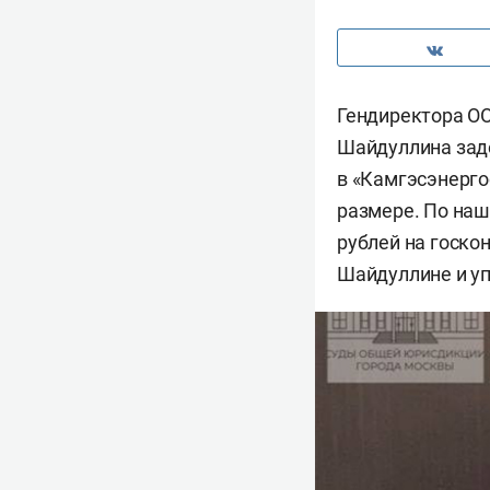
Гендиректора ОО
Шайдуллина заде
в «Камгэсэнерго
размере. По наш
рублей на госко
Шайдуллине и уп