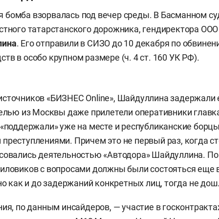
 бомба взорвалась под вечер среды. В Басманном с
стного татарстанского дорожника, гендиректора ООО 
лина
. Его отправили в СИЗО до 10 декабря по обвинен
в в особо крупном размере (ч. 4 ст. 160 УК РФ).
сточников «БИЗНЕС Online», Шайдуллина задержали 
целью из Москвы даже прилетели оперативники глав
 «поддержали» уже на месте и республиканские борцы
преступлениями. Причем это не первый раз, когда с
есовались деятельностью «Автодора» Шайдуллина. П
иловиков с вопросами должны были состояться еще в
но как и до задержаний конкретных лиц, тогда не дош
ния, по данным инсайдеров, — участие в госконтракта