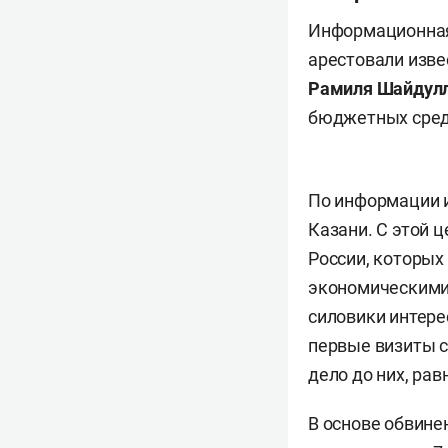
Информационная
арестовали изве
Рамиля Шайдул
бюджетных средст
По информации и
Казани. С этой 
России, которых
экономическими 
силовики интер
первые визиты с
дело до них, рав
В основе обвине