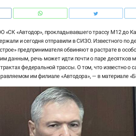
О «СК «Автодор», прокладывавшего трассу М12 до Ка
ржали и сегодня отправили в СИЗО. Известного по д
строе» предпринимателя обвиняют в растрате в особ
им данным, речь может идти почти о паре десятков 
нтрактах федеральной трассы. О том, что известно о 
равляемом им филиале «Автодора», — в материале «Б