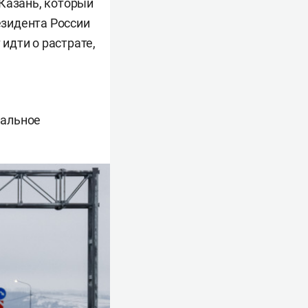
 Казань, который
езидента России
идти о растрате,
мальное