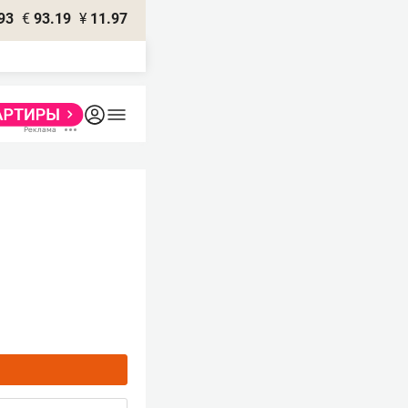
93
€
93.19
¥
11.97