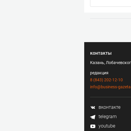
контакты
Казань, Лобачевского
редакция
8 (843) 202-12-10
info@business-gazeta
вконтакте
telegram
youtube