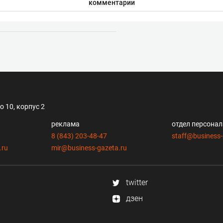
комментарии
 10, корпус 2
реклама
отдел персона
8 (843) 203-48-47
staff@business-
.ru
mir@business-gazeta.ru
twitter
дзен