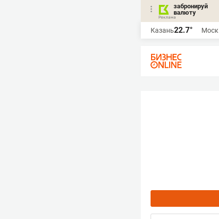
забронируй
валюту
22.7°
Казань
Моск