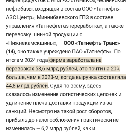
нефтепродуктов с НПЗ АО «ТАНЕКО», челнинской
нефтебазы, входящей в состав ООО «Татнефть-
АЗС Центр», Миннибаевского ГПЗ в составе
управления «Татнефтегазпереработка», а также
перевозку шинной продукции с
«Нижнекамскшины», —
ООО «Татнефть-Транс»
(
14
), оно также учреждено ПАО «Татнефть». По
итогам 2024 года
фирма заработала на
перевозках 53,6 млрд рублей, это почти на 20%
больше, чем в 2023-м, когда выручка составляла
44,8 млрд рублей
. Судя по всему, здесь
сказалось изменение логистических цепочек и
удлинение плеча доставки продукции из-за
санкций. Несмотря на такой рост оборотов,
прибыль до налогообложения практически не
изменилась — 6,2 млрд рублей, как и