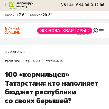
забронируй
$
81.41
€
94.06
¥
12.06
валюту
17.6°
20.3°
Казань
Москва
4 июля 2025
#
#
#
рейтинги
финансы
экономика
100 «кормильцев»
Татарстана: кто наполняет
бюджет республики
со своих барышей?