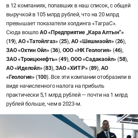
в 12 компаниях, попавших в наш список, с общей
выручкой в 105 млрд рублей, что на 20 млрд
превышает показатели холдинга «ТаграС».
Сюда вошло
АО «Предприятие „Кара Алтын“»
(
19
),
АО «Татойлгаз»
(
25
),
АО «Шешмаойл»
(
26
),
ЗАО «Охтин Ойл»
(
36
),
ООО «НК Геология»
(
46
),
ЗАО «Троицкнефть»
(
49
),
ООО «Садакаойл»
(
58
),
АО «Иделойл»
(
83
),
ЗАО «ХИТ Р»
(
89
),
АО
«Геология»
(
100
). Все эти компании отобразили в
виде начисленного налога на прибыль
практически 5,1 млрд рублей — почти на 1 млрд
рублей больше, чем в 2023-м.