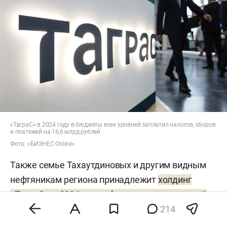
«ТаграС» в 2024 году в бюджеты всех уровней заплатил налогов, сборов
и платежей на 16,6 млрд рублей
Фото: «БИЗНЕС Online»
Также семье Тахаутдиновых и другим видным
нефтяникам региона принадлежит
холдинг
«ТаграС»
, в 2024 году в бюджеты всех уровней
214
он заплатил налогов, сборов и платежей на 16,6
млрд рублей
, причем в бюджет Татарстана было