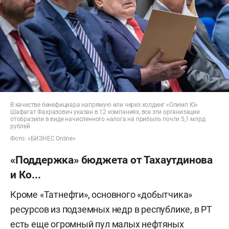
В качестве бенефициара напрямую или через холдинг «Олимп Ю»
Шафагат Фахразович указан в 12 компаниях, все эти организации
отобразили в виде начисленного налога на прибыль почти 5,1 млрд
рублей
Фото: «БИЗНЕС Online»
«Поддержка» бюджета от Тахаутдинова
и Ко...
Кроме «Татнефти», основного «добытчика»
ресурсов из подземных недр в республике, в РТ
есть еще огромный пул малых нефтяных