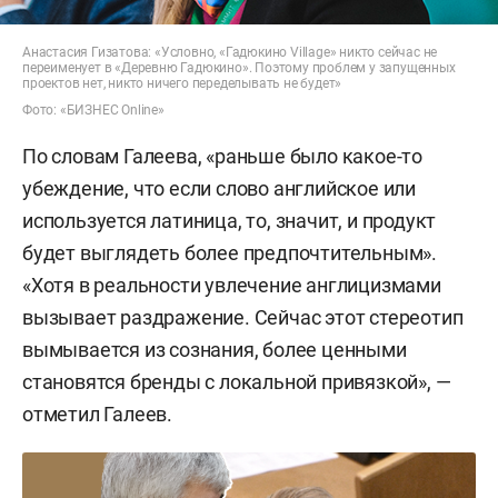
Анастасия Гизатова: «Условно, «Гадюкино Village» никто сейчас не
переименует в «Деревню Гадюкино». Поэтому проблем у запущенных
проектов нет, никто ничего переделывать не будет»
Фото: «БИЗНЕС Online»
По словам Галеева, «раньше было какое-то
убеждение, что если слово английское или
используется латиница, то, значит, и продукт
будет выглядеть более предпочтительным».
«Хотя в реальности увлечение англицизмами
вызывает раздражение. Сейчас этот стереотип
вымывается из сознания, более ценными
становятся бренды с локальной привязкой», —
отметил Галеев.