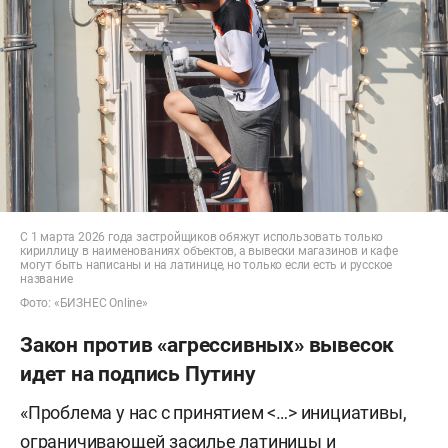
С 1 марта 2026 года застройщиков обяжут использовать только
кириллицу в наименованиях объектов, а вывески магазинов и кафе
могут быть написаны и на латинице, но только если есть и русское
название
Фото: «БИЗНЕС Online»
Закон против «агрессивных» вывесок
идет на подпись Путину
«Проблема у нас с принятием <…> инициативы,
ограничивающей засилье латиницы и