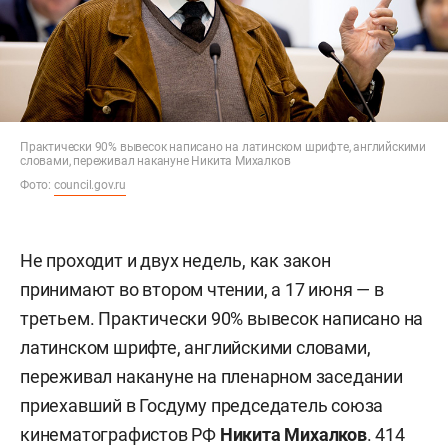
Практически 90% вывесок написано на латинском шрифте, английскими
словами, переживал накануне Никита Михалков
Фото:
council.gov.ru
Не проходит и двух недель, как закон
принимают во втором чтении, а 17 июня — в
третьем. Практически 90% вывесок написано на
латинском шрифте, английскими словами,
переживал накануне на пленарном заседании
приехавший в Госдуму председатель союза
кинематографистов РФ
Никита Михалков
. 414