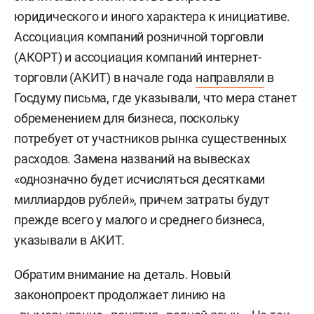
представил глава комитета по образованию,
юридического и иного характера к инициативе.
культуре, науке и нацвопросам
Айрат Зарипов
.
Ассоциация компаний розничной торговли
Несколько раз депутат отметил, что инициатива
(АКОРТ) и ассоциация компаний интернет-
очень нужна и востребована, а англицизмы
торговли (АКИТ) в начале года
направляли
в
действительно «заполонили» русский язык.
Госдуму письма, где указывали, что мера станет
Однако подчеркивал, что «ряд предлагаемых
обременением для бизнеса, поскольку
изменений ограничивает использование не
потребует от участников рынка существенных
только иностранных слов, но и государственных
расходов. Замена названий на вывесках
языков в составе РФ, языков народов РФ», а
«однозначно будет исчисляться десятками
«предложенные формулировки не оставляют
миллиардов рублей», причем затраты будут
возможности использовать в тех же сферах
прежде всего у малого и среднего бизнеса,
государственные языки республики и языки
указывали в АКИТ.
народов РФ».
Обратим внимание на деталь. Новый
«Все мы понимаем, что лишение возможности
законопроект продолжает линию на
использовать в публичном пространстве [языки