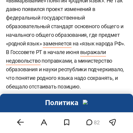
«вымарывание» понятия «родной язык». Не так
народов] значительно сузит среду их
давно появился проект изменений в
использования. Хотелось бы, чтобы борьба с
федеральный государственный
иностранными заимствованиями, которые
образовательный стандарт основного общего и
действительно заполонили русский язык и
начального общего образования, где предмет
мешают его развитию, не затронула право
«родной язык»
заменяется
на «язык народа РФ».
народов на сохранение родного языка,
В Госсовете РТ в начале июня
выражали
гарантированное Конституцией Российской
недовольство
поправками, а министерство
Федерации», — сказал Зарипов. И призвал
образования и науки республики подчеркивало,
учесть в документе «языковые гарантии и права
что понятие родного языка надо сохранять, и
народов многонациональной России».
обещало отстаивать позицию.
Замечания от не чужого для нее Татарстана
Политика
стали для
Елены Ямпольской
, которая
представляла именно республику, будучи
82
депутатом Госдумы, неприятным сюрпризом.
«Права языков народов России законопроектом