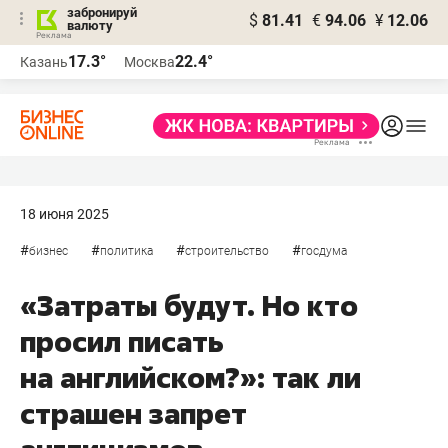
забронируй
$
81.41
€
94.06
¥
12.06
валюту
17.3°
22.4°
Казань
Москва
18 июня 2025
#
#
#
#
бизнес
политика
строительство
госдума
«Затраты будут. Но кто
просил писать
на английском?»: так ли
страшен запрет