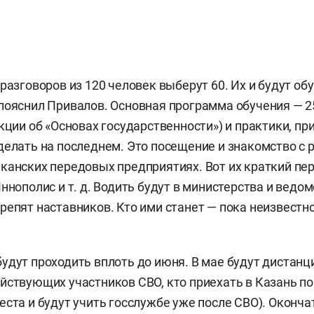
разговоров из 120 человек выберут 60. Их и будут об
пояснил Привалов. Основная программа обучения — 2
кции об «Основах государственности») и практики, пр
делать на последнем. Это посещение и знакомство с 
канских передовых предприятиях. Вот их краткий пе
ннополис и т. д. Водить будут в министерства и ведом
репят наставников. Кто ими станет — пока неизвестн
удут проходить вплоть до июня. В мае будут дистанц
йствующих участников СВО, кто приехать в Казань по
еста и будут учить госслужбе уже после СВО). Оконч