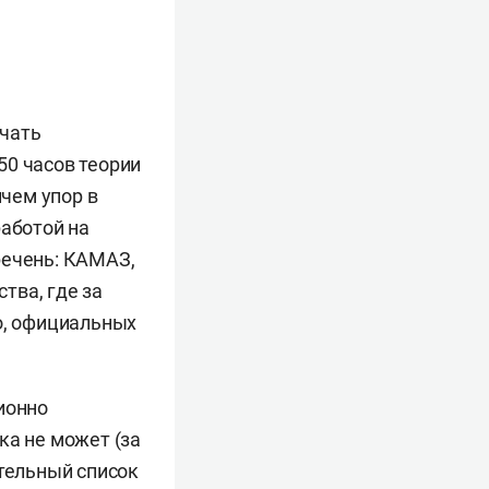
учать
50 часов теории
ичем упор в
работой на
речень: КАМАЗ,
ства, где за
о, официальных
ионно
ка не может (за
ательный список