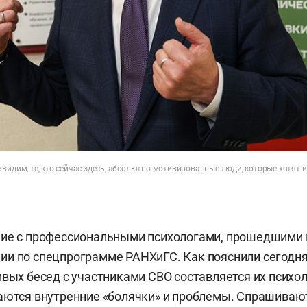
видим, те, кто сейчас здесь, абсолютно мотивированные люди, которые хотят 
ние с профессиональными психологами, прошедшими 
и по спецпрограмме РАНХиГС. Как пояснили сегодня
ивых бесед с участниками СВО составляется их психо
аются внутренние «болячки» и проблемы. Спрашивают