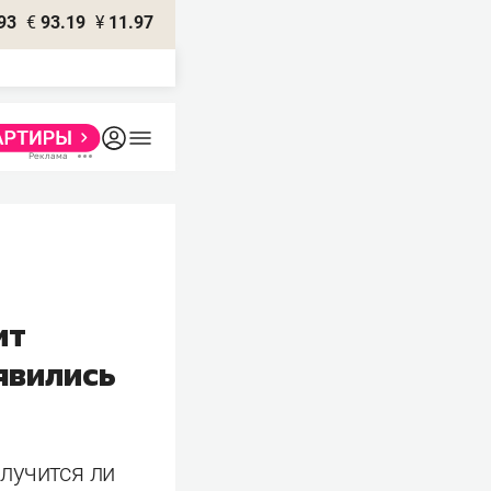
93
€
93.19
¥
11.97
ит
явились
лучится ли