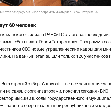
ний этап отбора участников программы «Батырлар. Герои Татарстана»
дут 60 человек
и казанского филиала РАНХиГС стартовал последний 
раммы «Батырлар. Герои Татарстана». Программа соз
участников СВО новые управленческие кадры для мин
лики. На данный этап вышли только 120 участников и
 был строгий отбор. С другой — не все заявившиеся н
и на связь с организаторами, пояснил сегодня «БИЗН
иректор Высшей школы государственного и муниципа
— главного оператора данной республиканской кадр