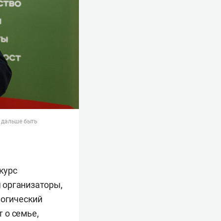
и дальше быть
курс
 организаторы,
логический
 о семье,