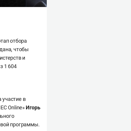
этап отбора
дана, чтобы
истерств и
з 1 604
а участие в
ЕС Online»
Игорь
льного
овой программы.