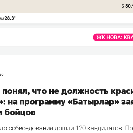
$
80.
28.3°
ва
во
 понял, что не должность крас
»: на программу «Батырлар» за
и бойцов
 до собеседования дошли 120 кандидатов. По