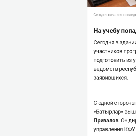
Сегодня начался послед
На учебу попа
Сегодня в здани
участников прог
подготовить из 
ведомств респуб
заявившихся.
С одной стороны,
«Батырлар» вышл
Привалов
. Он д
управления КФУ 