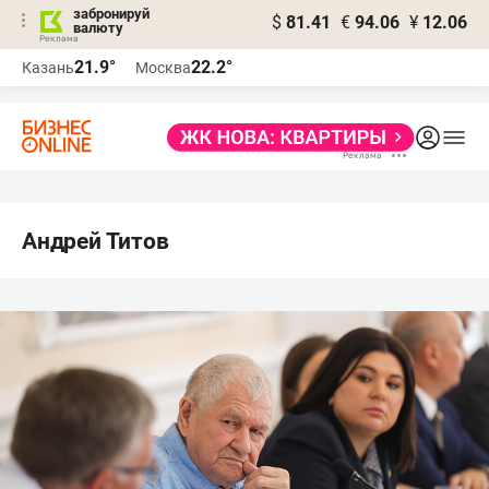
забронируй
$
81.41
€
94.06
¥
12.06
валюту
21.9°
22.2°
Казань
Москва
Андрей Титов