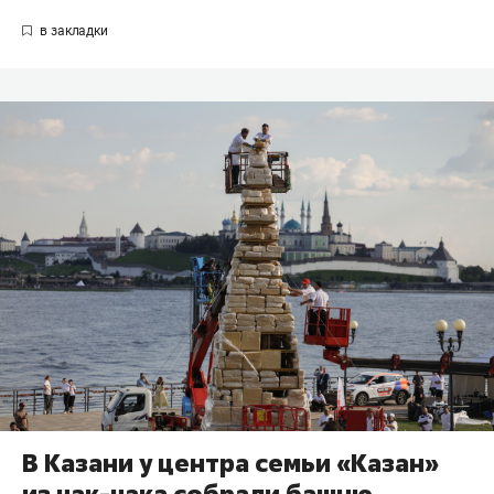
В Казани у центра семьи «Казан»
из чак-чака собрали башню