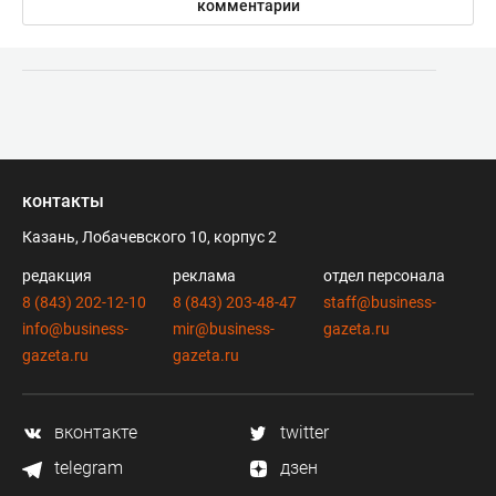
комментарии
контакты
Казань, Лобачевского 10, корпус 2
редакция
реклама
отдел персонала
8 (843) 202-12-10
8 (843) 203-48-47
staff@business-
info@business-
mir@business-
gazeta.ru
gazeta.ru
gazeta.ru
вконтакте
twitter
telegram
дзен