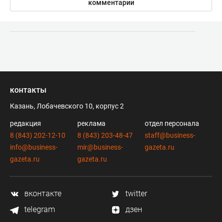
комментарии
контакты
Казань, Лобачевского 10, корпус 2
редакция
реклама
отдел персонала
8 (843) 202-12-10
8 (843) 203-48-47
staff@business-
info@business-
mir@business-
gazeta.ru
gazeta.ru
gazeta.ru
вконтакте
twitter
telegram
дзен