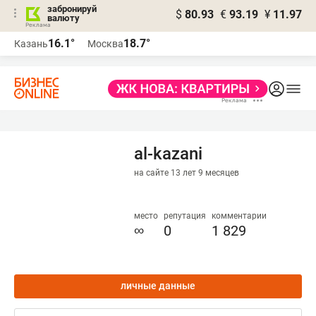
забронируй
$
80.93
€
93.19
¥
11.97
валюту
16.1°
18.7°
Казань
Москва
al-kazani
на сайте 13 лет 9 месяцев
место
репутация
комментарии
∞
0
1 829
личные данные