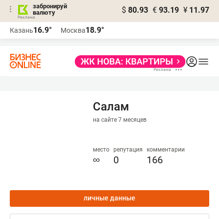
забронируй
$
80.93
€
93.19
¥
11.97
валюту
16.9°
18.9°
Казань
Москва
Салам
на сайте 7 месяцев
место
репутация
комментарии
∞
0
166
личные данные