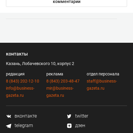
комментарии
контакты
Казань, Лобачевского 10, корпус 2
редакция
реклама
отдел персонала
8 (843) 202-12-10
8 (843) 203-48-47
staff@business-
info@business-
mir@business-
gazeta.ru
gazeta.ru
gazeta.ru
вконтакте
twitter
telegram
дзен