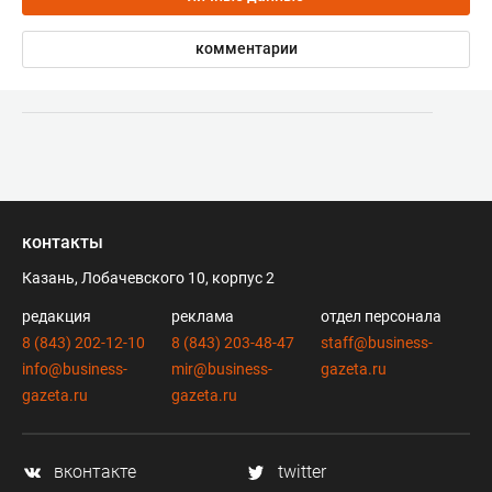
комментарии
контакты
Казань, Лобачевского 10, корпус 2
редакция
реклама
отдел персонала
8 (843) 202-12-10
8 (843) 203-48-47
staff@business-
info@business-
mir@business-
gazeta.ru
gazeta.ru
gazeta.ru
вконтакте
twitter