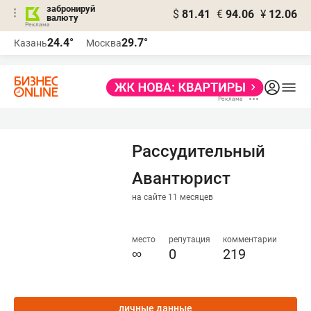
забронируй
$
81.41
€
94.06
¥
12.06
валюту
24.4°
29.7°
Казань
Москва
Рассудительный
Авантюрист
на сайте 11 месяцев
место
репутация
комментарии
∞
0
219
личные данные