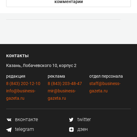
комментарии
контакты
Казань, Лобачевского 10, корпус 2
редакция
реклама
отдел персонала
8 (843) 202-12-10
8 (843) 203-48-47
staff@business-
info@business-
mir@business-
gazeta.ru
gazeta.ru
gazeta.ru
вконтакте
twitter
telegram
дзен