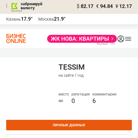
забронируй
$
82.17
€
94.84
¥
12.17
валюту
17.9°
21.9°
Казань
Москва
TESSIM
на сайте 1 год
место
репутация
комментарии
∞
0
6
личные данные