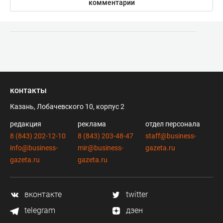
комментарии
контакты
Казань, Лобачевского 10, корпус 2
редакция
реклама
отдел персонала
8 (843) 202-12-10
8 (843) 203-48-47
staff@business-
info@business-
mir@business-
gazeta.ru
gazeta.ru
gazeta.ru
вконтакте
twitter
telegram
дзен