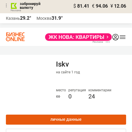
забронируй
$
81.41
€
94.06
¥
12.06
валюту
29.2°
31.9°
Казань
Москва
Iskv
на сайте 1 год
место
репутация
комментарии
∞
0
24
личные данные