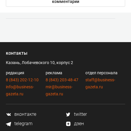
комментарии
контакты
Казань, Лобачевского 10, корпус 2
редакция
реклама
отдел персонала
8 (843) 202-12-10
8 (843) 203-48-47
staff@business-
info@business-
mir@business-
gazeta.ru
gazeta.ru
gazeta.ru
вконтакте
twitter
telegram
дзен