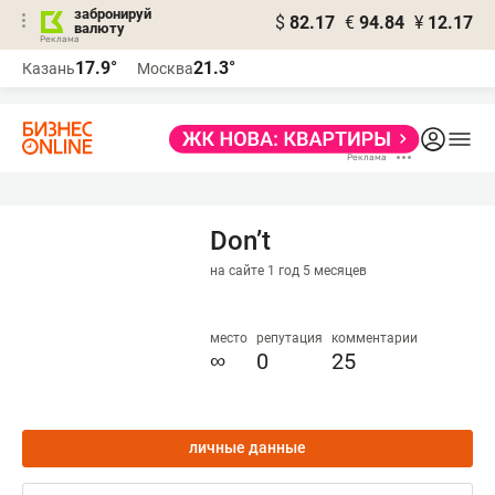
забронируй
$
82.17
€
94.84
¥
12.17
валюту
17.9°
21.3°
Казань
Москва
Don’t
на сайте 1 год 5 месяцев
место
репутация
комментарии
∞
0
25
личные данные