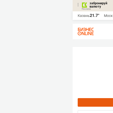
забронируй
валюту
21.7°
Казань
Моск