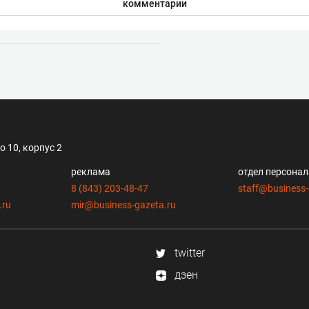
комментарии
 10, корпус 2
реклама
отдел персона
8 (843) 203-48-47
staff@business-
.ru
mir@business-gazeta.ru
twitter
дзен