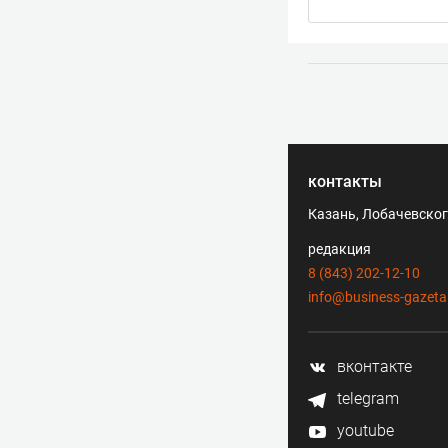
контакты
Казань, Лобачевского
редакция
8 (843) 202-12-10
info@business-gazeta
вконтакте
telegram
youtube