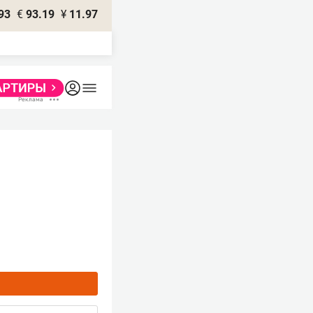
93
€
93.19
¥
11.97