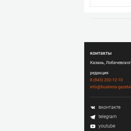
контакты
Казань, Лобачевского
редакция
8 (843) 202-12-10
info@business-gazeta
вконтакте
telegram
youtube