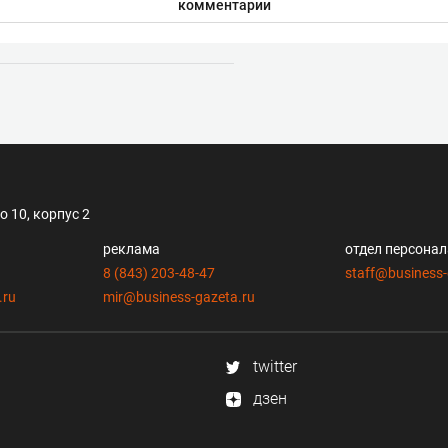
комментарии
 10, корпус 2
реклама
отдел персона
8 (843) 203-48-47
staff@business-
.ru
mir@business-gazeta.ru
twitter
дзен