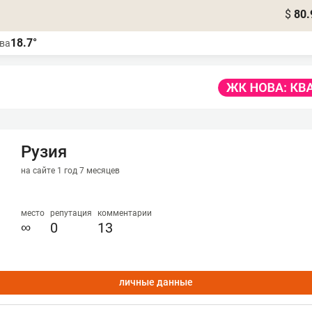
$
80.
18.7°
ва
Рузия
на сайте 1 год 7 месяцев
место
репутация
комментарии
∞
0
13
личные данные