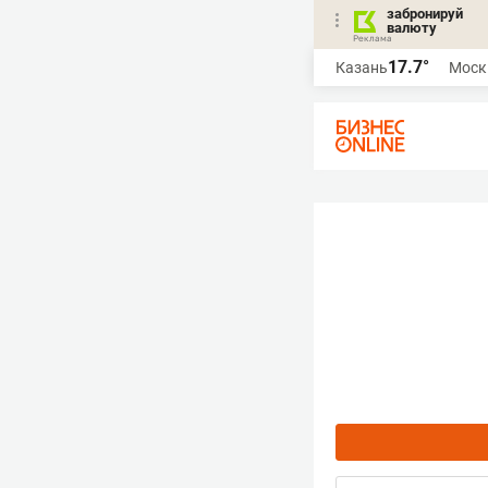
забронируй
валюту
17.7°
Казань
Моск