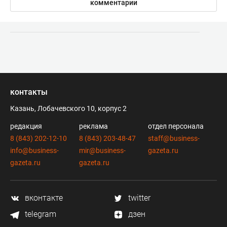
комментарии
контакты
Казань, Лобачевского 10, корпус 2
редакция
реклама
отдел персонала
8 (843) 202-12-10
8 (843) 203-48-47
staff@business-
info@business-
mir@business-
gazeta.ru
gazeta.ru
gazeta.ru
вконтакте
twitter
telegram
дзен