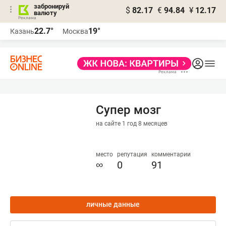
забронируй
$
82.17
€
94.84
¥
12.17
валюту
22.7°
19°
Казань
Москва
Супер мозг
на сайте 1 год 8 месяцев
место
репутация
комментарии
∞
0
91
личные данные