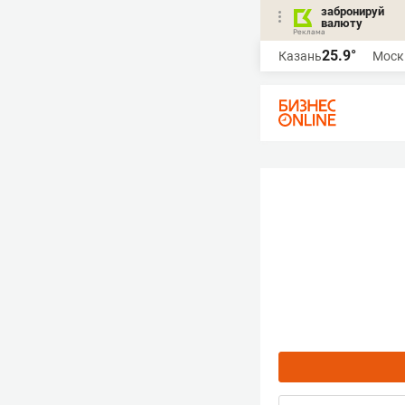
забронируй
валюту
25.9°
Казань
Моск