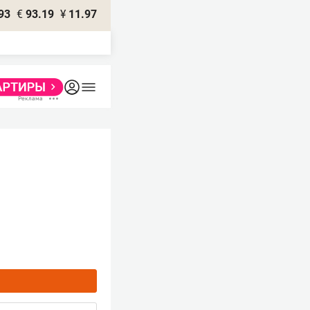
93
€
93.19
¥
11.97