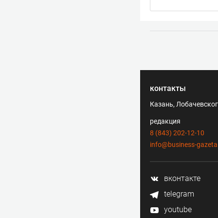
контакты
Казань, Лобачевского
редакция
8 (843) 202-12-10
info@business-gazeta
вконтакте
telegram
youtube