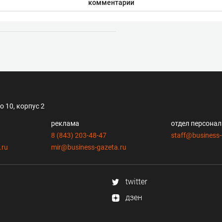
комментарии
 10, корпус 2
реклама
отдел персона
8 (843) 203-48-47
staff@business-
.ru
mir@business-gazeta.ru
twitter
дзен