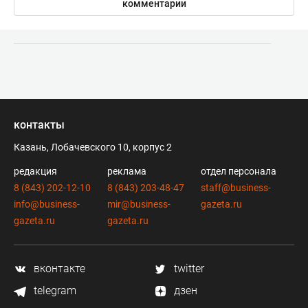
комментарии
контакты
Казань, Лобачевского 10, корпус 2
редакция
реклама
отдел персонала
8 (843) 202-12-10
8 (843) 203-48-47
staff@business-
info@business-
mir@business-
gazeta.ru
gazeta.ru
gazeta.ru
вконтакте
twitter
telegram
дзен