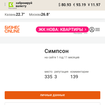
забронируй
$
80.93
€
93.19
¥
11.97
валюту
22.7°
26.8°
Казань
Москва
Симпсон
на сайте 1 год 11 месяцев
место
репутация
комментарии
335
3
139
личные данные