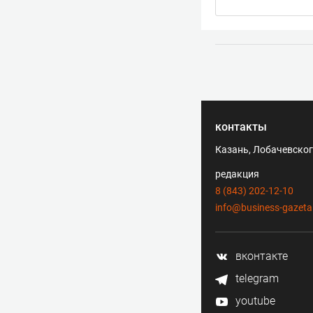
контакты
Казань, Лобачевского
редакция
8 (843) 202-12-10
info@business-gazeta
вконтакте
telegram
youtube