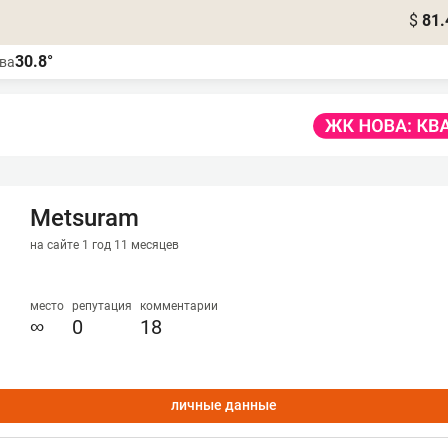
$
81.
30.8°
ва
Metsuram
на сайте 1 год 11 месяцев
место
репутация
комментарии
∞
0
18
личные данные