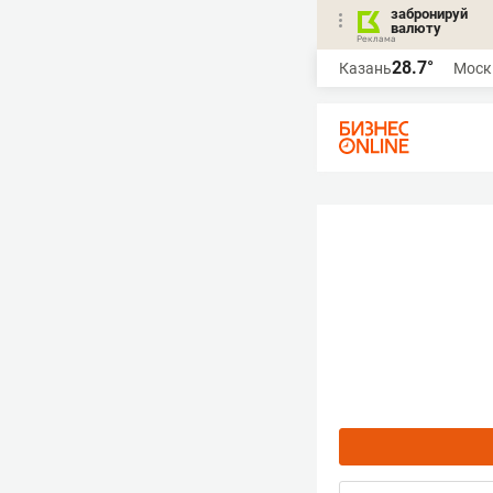
забронируй
валюту
28.7°
Казань
Моск