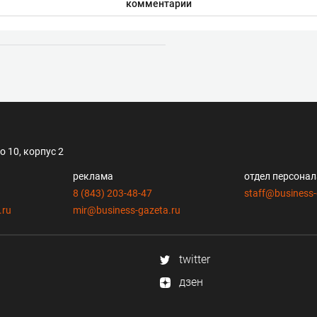
комментарии
 10, корпус 2
реклама
отдел персона
8 (843) 203-48-47
staff@business-
.ru
mir@business-gazeta.ru
twitter
дзен