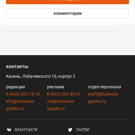
комментарии
контакты
Казань, Лобачевского 10, корпус 2
редакция
реклама
отдел персонала
8 (843) 202-12-10
8 (843) 203-48-47
staff@business-
info@business-
mir@business-
gazeta.ru
gazeta.ru
gazeta.ru
вконтакте
twitter