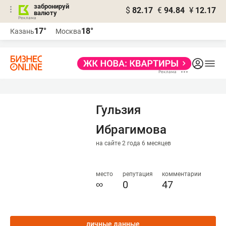
забронируй
$
82.17
€
94.84
¥
12.17
валюту
17°
18°
Казань
Москва
Гульзия
Ибрагимова
на сайте 2 года 6 месяцев
место
репутация
комментарии
∞
0
47
личные данные