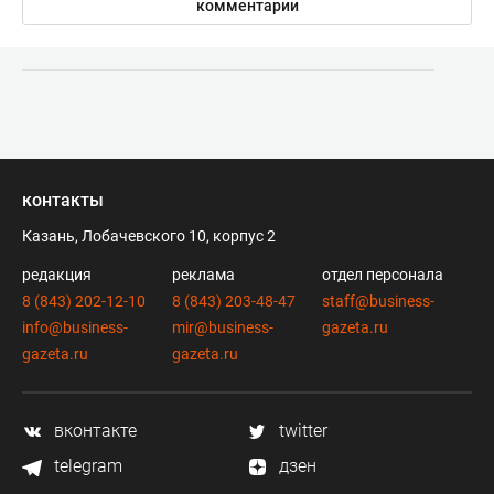
комментарии
контакты
Казань, Лобачевского 10, корпус 2
редакция
реклама
отдел персонала
8 (843) 202-12-10
8 (843) 203-48-47
staff@business-
info@business-
mir@business-
gazeta.ru
gazeta.ru
gazeta.ru
вконтакте
twitter
telegram
дзен