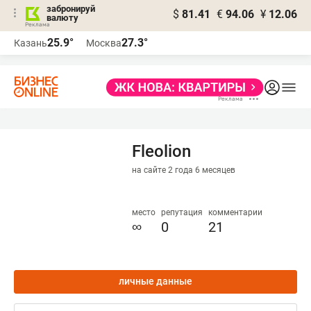
забронируй
$
81.41
€
94.06
¥
12.06
валюту
25.9°
27.3°
Казань
Москва
Fleolion
на сайте 2 года 6 месяцев
место
репутация
комментарии
∞
0
21
личные данные