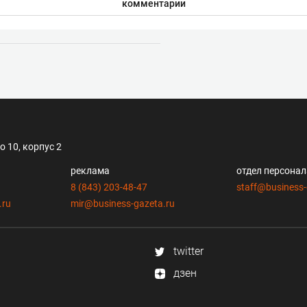
комментарии
 10, корпус 2
реклама
отдел персона
8 (843) 203-48-47
staff@business-
.ru
mir@business-gazeta.ru
twitter
дзен