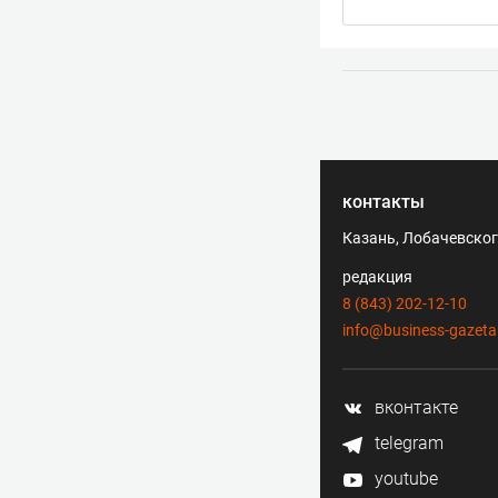
контакты
Казань, Лобачевского
редакция
8 (843) 202-12-10
info@business-gazeta
вконтакте
telegram
youtube