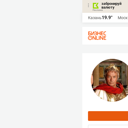
забронируй
валюту
19.9°
Казань
Моск