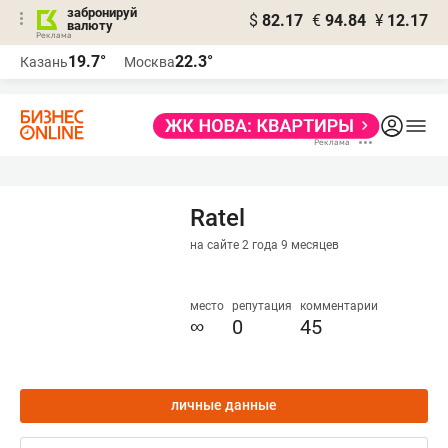
забронируй
$
82.17
€
94.84
¥
12.17
валюту
19.7°
22.3°
Казань
Москва
Ratel
на сайте 2 года 9 месяцев
место
репутация
комментарии
∞
0
45
личные данные