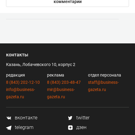
комментарии
контакты
Казань, Лобачевского 10, корпус 2
редакция
реклама
отдел персонала
8 (843) 202-12-10
8 (843) 203-48-47
staff@business-
info@business-
mir@business-
gazeta.ru
gazeta.ru
gazeta.ru
вконтакте
twitter
telegram
дзен