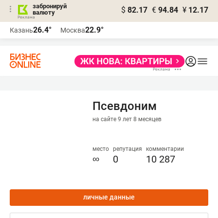
забронируй
$
82.17
€
94.84
¥
12.17
валюту
26.4°
22.9°
Казань
Москва
Псевдоним
на сайте 9 лет 8 месяцев
место
репутация
комментарии
∞
0
10 287
личные данные