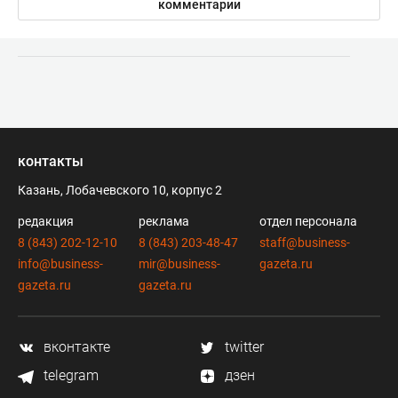
комментарии
контакты
Казань, Лобачевского 10, корпус 2
редакция
реклама
отдел персонала
8 (843) 202-12-10
8 (843) 203-48-47
staff@business-
info@business-
mir@business-
gazeta.ru
gazeta.ru
gazeta.ru
вконтакте
twitter
telegram
дзен