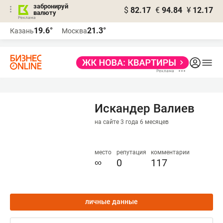
забронируй
$
82.17
€
94.84
¥
12.17
валюту
19.6°
21.3°
Казань
Москва
Искандер Валиев
на сайте 3 года 6 месяцев
место
репутация
комментарии
∞
0
117
личные данные