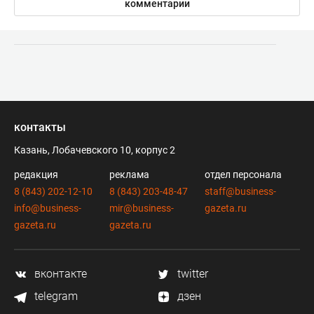
комментарии
контакты
Казань, Лобачевского 10, корпус 2
редакция
реклама
отдел персонала
8 (843) 202-12-10
8 (843) 203-48-47
staff@business-
info@business-
mir@business-
gazeta.ru
gazeta.ru
gazeta.ru
вконтакте
twitter
telegram
дзен