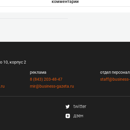
комментарии
 10, корпус 2
реклама
отдел персона
8 (843) 203-48-47
staff@business-
.ru
mir@business-gazeta.ru
twitter
дзен