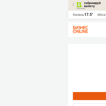
забронируй
валюту
17.5°
Казань
Моск