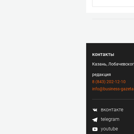
контакты
Казань, Лобачевского
редакция
8 (843) 202-12-10
info@business-gazeta
вконтакте
telegram
youtube