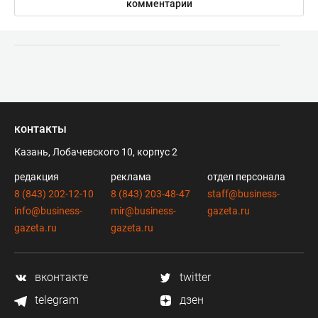
комментарии
контакты
Казань, Лобачевского 10, корпус 2
редакция
реклама
отдел персонала
8 (843) 202-12-10
8 (843) 203-48-47
staff@business-
info@business-
mir@business-
gazeta.ru
gazeta.ru
gazeta.ru
вконтакте
twitter
telegram
дзен