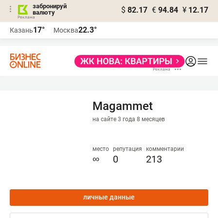
забронируй
$
82.17
€
94.84
¥
12.17
валюту
17°
22.3°
Казань
Москва
Magammet
на сайте 3 года 8 месяцев
место
репутация
комментарии
∞
0
213
личные данные