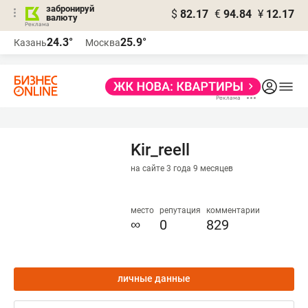
забронируй
$
82.17
€
94.84
¥
12.17
валюту
24.3°
25.9°
Казань
Москва
Kir_reell
на сайте 3 года 9 месяцев
место
репутация
комментарии
∞
0
829
личные данные