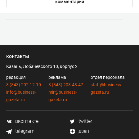
комментарии
контакты
Казань, Лобачевского 10, корпус 2
редакция
реклама
отдел персонала
8 (843) 202-12-10
8 (843) 203-48-47
staff@business-
info@business-
mir@business-
gazeta.ru
gazeta.ru
gazeta.ru
вконтакте
twitter
telegram
дзен