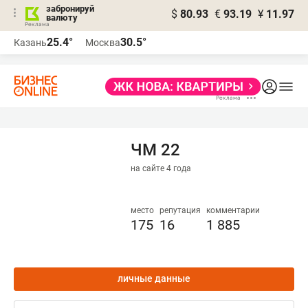
забронируй
$
80.93
€
93.19
¥
11.97
валюту
25.4°
30.5°
Казань
Москва
ЧМ 22
на сайте 4 года
место
репутация
комментарии
175
16
1 885
личные данные