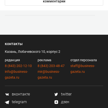
комментарии
контакты
Казань, Лобачевского 10, корпус 2
редакция
реклама
отдел персонала
8 (843) 202-12-10
8 (843) 203-48-47
staff@business-
info@business-
mir@business-
gazeta.ru
gazeta.ru
gazeta.ru
вконтакте
twitter
telegram
дзен