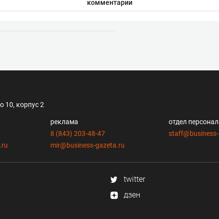
комментарии
 10, корпус 2
реклама
отдел персона
8 (843) 203-48-47
staff@business-
.ru
mir@business-gazeta.ru
twitter
дзен