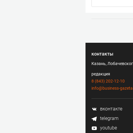
контакты
Казань, Лобачевского
редакция
8 (843) 202-12-10
info@business-gazeta
вконтакте
telegram
youtube