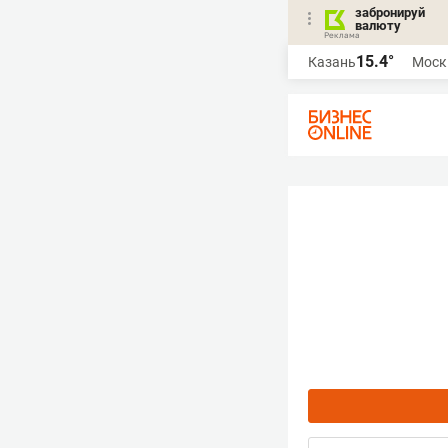
забронируй
валюту
15.4°
Казань
Моск