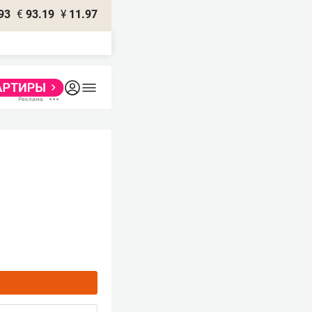
93
€
93.19
¥
11.97