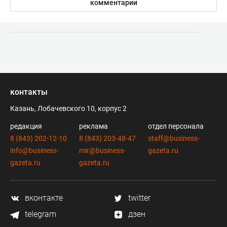
комментарии
контакты
Казань, Лобачевского 10, корпус 2
редакция
реклама
отдел персонала
8 (843) 202-12-10
8 (843) 203-48-47
staff@business-
info@business-
mir@business-
gazeta.ru
gazeta.ru
gazeta.ru
вконтакте
twitter
telegram
дзен