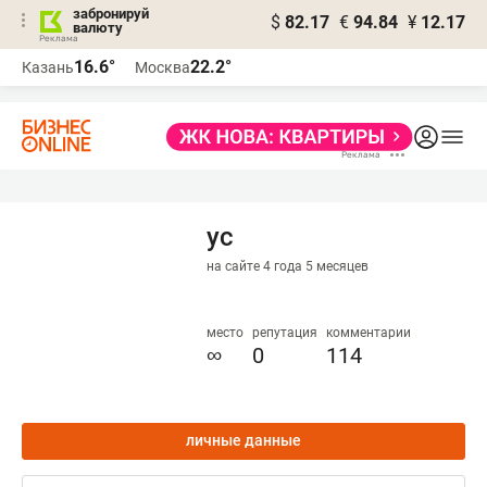
забронируй
$
82.17
€
94.84
¥
12.17
валюту
16.6°
22.2°
Казань
Москва
ус
на сайте 4 года 5 месяцев
место
репутация
комментарии
∞
0
114
личные данные