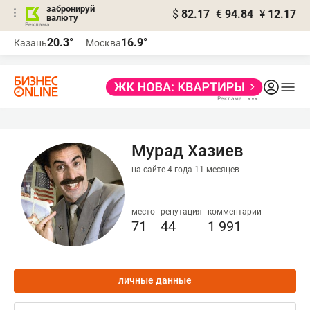
забронируй
$
82.17
€
94.84
¥
12.17
валюту
20.3°
16.9°
Казань
Москва
Мурад Хазиев
на сайте 4 года 11 месяцев
место
репутация
комментарии
71
44
1 991
личные данные