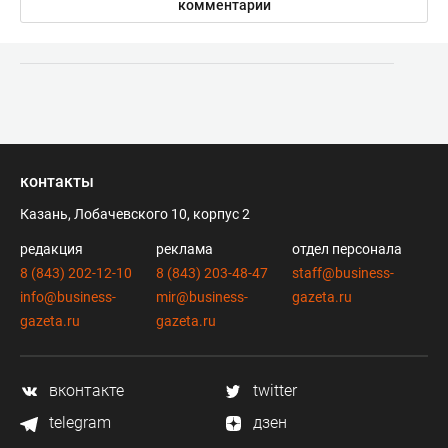
комментарии
контакты
Казань, Лобачевского 10, корпус 2
редакция
реклама
отдел персонала
8 (843) 202-12-10
8 (843) 203-48-47
staff@business-
info@business-
mir@business-
gazeta.ru
gazeta.ru
gazeta.ru
вконтакте
twitter
telegram
дзен