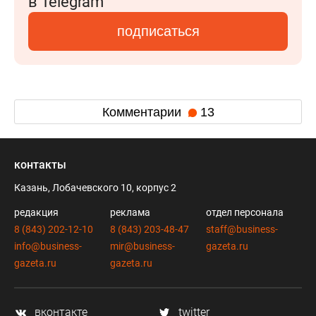
в Telegram
подписаться
Комментарии
13
контакты
Казань, Лобачевского 10, корпус 2
редакция
реклама
отдел персонала
8 (843) 202-12-10
8 (843) 203-48-47
staff@business-
info@business-
mir@business-
gazeta.ru
gazeta.ru
gazeta.ru
вконтакте
twitter