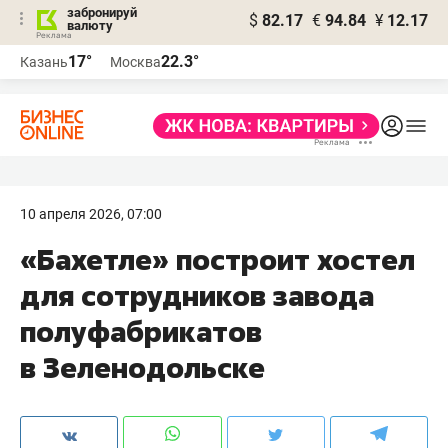
забронируй
$
82.17
€
94.84
¥
12.17
валюту
17°
22.3°
Казань
Москва
10 апреля 2026, 07:00
«Бахетле» построит хостел
для сотрудников завода
полуфабрикатов
в Зеленодольске